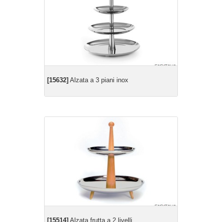
[15632]
Alzata a 3 piani inox
[15514]
Alzata frutta a 2 livelli