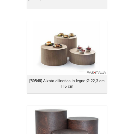
[50548]
Alzata cilindrica in legno Ø 22,3 cm
H 6 cm