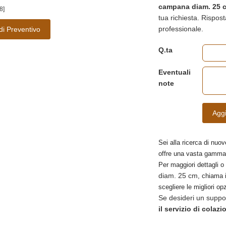
campana diam. 25 
8]
tua richiesta. Rispos
professionale.
di Preventivo
Q.ta
Eventuali
note
Aggi
Sei alla ricerca di nuov
offre una vasta gamma
Per maggiori dettagli o
diam. 25 cm
, chiama i
scegliere le migliori opz
Se desideri un suppo
il servizio di colazi