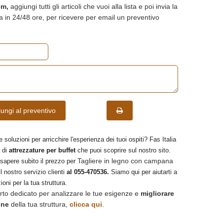
cm,
aggiungi tutti gli articoli che vuoi alla lista e poi invia la
ta in 24/48 ore, per ricevere per email un preventivo
ungi al preventivo
e soluzioni per arricchire l'esperienza dei tuoi ospiti? Fas Italia
 di
attrezzature per buffet
che puoi scoprire sul nostro sito.
Tagliere in legno con campana
 sapere subito il prezzo per
l nostro servizio clienti
al 055-470536.
Siamo qui per aiutarti a
ioni per la tua struttura.
rto dedicato per analizzare le tue esigenze e
migliorare
one
della tua struttura,
clicca qui
.