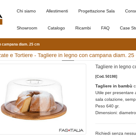
Chi siamo
Allestimenti
Progettazione Sala
Cons
Showroom
Catalogo
Ricambi
FAQ
Case St
con campana diam. 25 cm
zate e Tortiere - Tagliere in legno con campana diam. 25
Tagliere in legno
[Cod. 50198]
Tagliere in bambù
c
Utile per presentare al
sala colazione, sempr
Peso 640 gr.
Dimensioni: diametro
Richiedi senza nessu