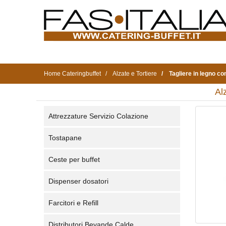
Home Cateringbuffet
Alzate e Tortiere
Tagliere in legno 
Al
Attrezzature Servizio Colazione
Tostapane
Ceste per buffet
Dispenser dosatori
Farcitori e Refill
Distributori Bevande Calde