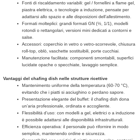
Fonti di riscaldamento variabili: gel / fornellini a flame gel,
piastra elettrica, o tecnologie a induzione, pensate per
adattarsi allo spazio e alle disposizioni dell’allestimento.
Formati molteplici: grandi formati GN (½, 1/1), modelli
rotondi o rettangolari, versioni mini dedicati a contorni e
salse.
Accessori: coperchio in vetro o vetro-scorrevole, chiusura
roll-top, oblò, vaschette sostituibili, porte cucchiai.
Manutenzione facilitata: componenti smontabili, superfici
lucidate opache o specchiate, lavaggio semplice.
Vantaggi del chafing dish nelle strutture ricettive
Mantenimento uniforme della temperatura (60-70 °C),
evitando che i piatti si asciughino o perdano sapore.
Presentazione elegante del buffet: il chafing dish dona
un’aria professionale, ordinata e accogliente.
Flessibilità d’uso: con modelli a gel, elettrici o a induzione
è possibile adattarsi alle disponibilità infrastrutturali.
Efficienza operativa: il personale può rifornire in modo
semplice, mantenendo ordine e sicurezza.