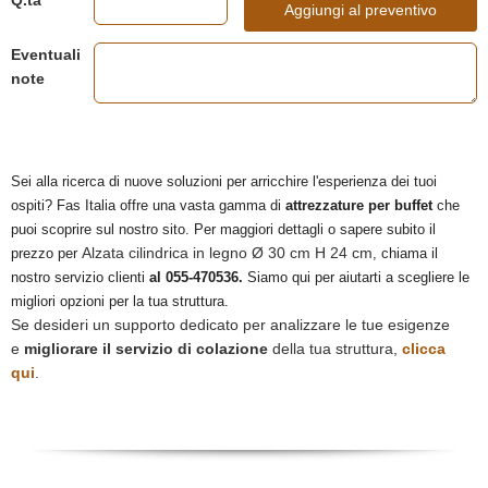
Q.ta
Aggiungi al preventivo
Eventuali
note
Sei alla ricerca di nuove soluzioni per arricchire l'esperienza dei tuoi
ospiti? Fas Italia offre una vasta gamma di
attrezzature per buffet
che
puoi scoprire sul nostro sito. Per maggiori dettagli o sapere subito il
Alzata cilindrica in legno Ø 30 cm H 24 cm
prezzo per
, chiama il
nostro servizio clienti
al 055-470536.
Siamo qui per aiutarti a scegliere le
migliori opzioni per la tua struttura.
Se desideri un supporto dedicato per analizzare le tue esigenze
e
migliorare il servizio di colazione
della tua struttura,
clicca
qui
.