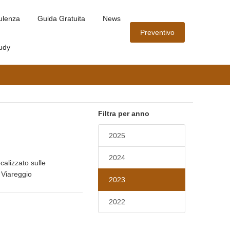
ulenza
Guida Gratuita
News
Preventivo
udy
Filtra per anno
2025
2024
calizzato sulle
 Viareggio
2023
2022