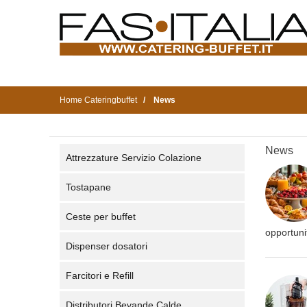
Home Cateringbuffet
News
News
Attrezzature Servizio Colazione
Tostapane
Ceste per buffet
opportuni
Dispenser dosatori
Farcitori e Refill
Distributori Bevande Calde