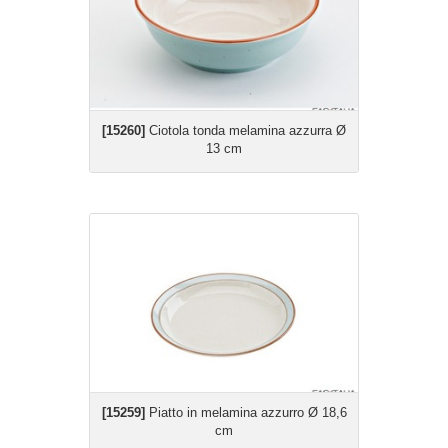
[15260]
Ciotola tonda melamina azzurra Ø
13 cm
[15259]
Piatto in melamina azzurro Ø 18,6
cm