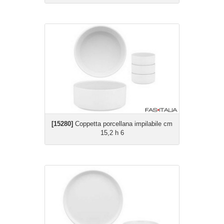
[15280]
Coppetta porcellana impilabile cm
15,2 h 6