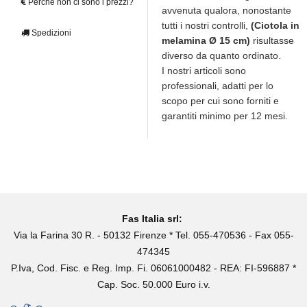
Perché non ci sono i prezzi?
avvenuta qualora, nonostante
tutti i nostri controlli,
(Ciotola in
Spedizioni
melamina Ø 15 cm)
risultasse
diverso da quanto ordinato.
I nostri articoli sono
professionali, adatti per lo
scopo per cui sono forniti e
garantiti minimo per 12 mesi.
Fas Italia srl:
Via la Farina 30 R. - 50132 Firenze * Tel. 055-470536 - Fax 055-
474345
P.Iva, Cod. Fisc. e Reg. Imp. Fi. 06061000482 - REA: FI-596887 *
Cap. Soc. 50.000 Euro i.v.