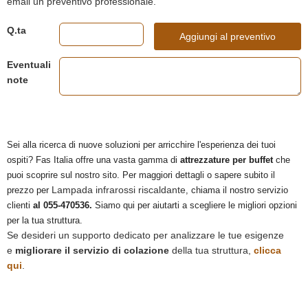
email un preventivo professionale.
Q.ta
Aggiungi al preventivo
Eventuali
note
Sei alla ricerca di nuove soluzioni per arricchire l'esperienza dei tuoi
ospiti? Fas Italia offre una vasta gamma di
attrezzature per buffet
che
puoi scoprire sul nostro sito. Per maggiori dettagli o sapere subito il
Lampada infrarossi riscaldante
prezzo per
, chiama il nostro servizio
clienti
al 055-470536.
Siamo qui per aiutarti a scegliere le migliori opzioni
per la tua struttura.
Se desideri un supporto dedicato per analizzare le tue esigenze
e
migliorare il servizio di colazione
della tua struttura,
clicca
qui
.