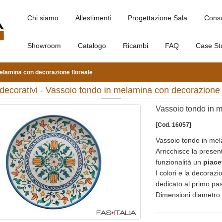
Chi siamo
Allestimenti
Progettazione Sala
Cons
Showroom
Catalogo
Ricambi
FAQ
Case St
elamina con decorazione floreale
decorativi - Vassoio tondo in melamina con decorazione 
Vassoio tondo in m
[Cod. 16057]
Vassoio tondo in mel
Arricchisce la presen
funzionalità un
piace
I colori e la decoraz
dedicato al primo past
Dimensioni diametro