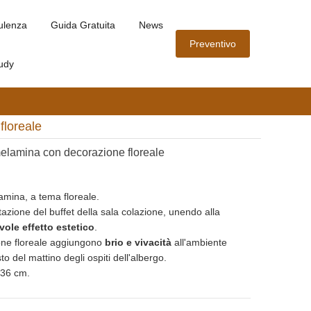
ulenza
Guida Gratuita
News
Preventivo
udy
floreale
elamina con decorazione floreale
amina, a tema floreale.
tazione del buffet della sala colazione, unendo alla
vole effetto estetico
.
ione floreale aggiungono
brio e vivacità
all'ambiente
o del mattino degli ospiti dell'albergo.
 36 cm.