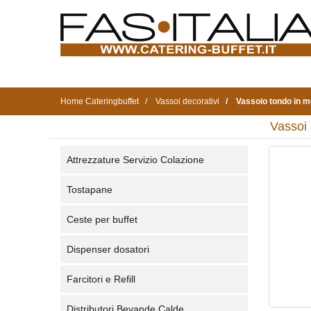
Home Cateringbuffet
Vassoi decorativi
Vassoio tondo in m
Vassoi 
Attrezzature Servizio Colazione
Tostapane
Ceste per buffet
Dispenser dosatori
Farcitori e Refill
Distributori Bevande Calde