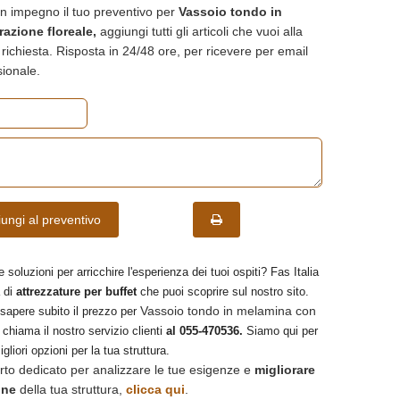
n impegno il tuo preventivo per
Vassoio tondo in
azione floreale,
aggiungi tutti gli articoli che vuoi alla
ua richiesta. Risposta in 24/48 ore, per ricevere per email
sionale.
ungi al preventivo
e soluzioni per arricchire l'esperienza dei tuoi ospiti? Fas Italia
 di
attrezzature per buffet
che puoi scoprire sul nostro sito.
Vassoio tondo in melamina con
 sapere subito il prezzo per
, chiama il nostro servizio clienti
al 055-470536.
Siamo qui per
igliori opzioni per la tua struttura.
rto dedicato per analizzare le tue esigenze e
migliorare
one
della tua struttura,
clicca qui
.