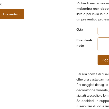
Richiedi senza nessu
7]
melamina con decor
lista e poi invia la t
di Preventivo
un preventivo profes
Q.ta
Eventuali
note
Aggi
Sei alla ricerca di nuov
offre una vasta gamma
Per maggiori dettagli o
decorazione floreale
aiutarti a scegliere le m
Se desideri un suppo
il servizio di colazi