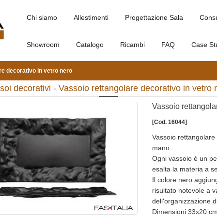
Chi siamo
Allestimenti
Progettazione Sala
Cons
Showroom
Catalogo
Ricambi
FAQ
Case St
re decorativo in vetro nero
soi decorativi - Vassoio rettangolare decorativo in vetro 
Vassoio rettangolar
[Cod. 16044]
Vassoio rettangolare
mano.
Ogni vassoio è un pe
esalta la materia a ser
Il colore nero aggiun
risultato notevole a 
dell'organizzazione de
Dimensioni 33x20 cm