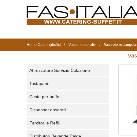
Home Cateringbuffet
Vassoi decorativi
Vassoio rettangola
Vas
Attrezzature Servizio Colazione
Tostapane
Ceste per buffet
Dispenser dosatori
Farcitori e Refill
Distributori Bevande Calde