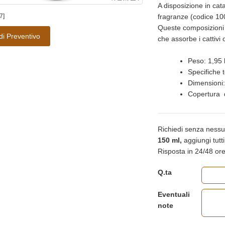
A disposizione in cat
7]
fragranze (codice 10
Queste composizioni 
di Preventivo
che assorbe i cattivi 
Peso: 1,95 
Specifiche 
Dimensioni
Copertura 
Richiedi senza nessu
150 ml,
aggiungi tutti 
Risposta in 24/48 ore
Q.ta
Eventuali
note