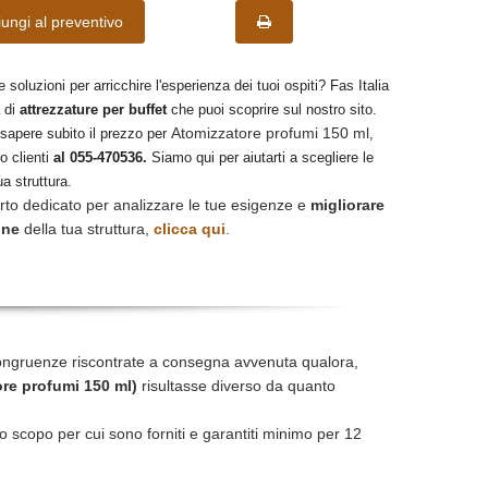
ungi al preventivo
e soluzioni per arricchire l'esperienza dei tuoi ospiti? Fas Italia
 di
attrezzature per buffet
che puoi scoprire sul nostro sito.
Atomizzatore profumi 150 ml
 sapere subito il prezzo per
,
o clienti
al 055-470536.
Siamo qui per aiutarti a scegliere le
ua struttura.
rto dedicato per analizzare le tue esigenze e
migliorare
one
della tua struttura,
clicca qui
.
ongruenze riscontrate a consegna avvenuta qualora,
re profumi 150 ml)
risultasse diverso da quanto
r lo scopo per cui sono forniti e garantiti minimo per 12