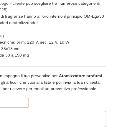
alogo il cliente può scegliere tra numerose categorie di
025).
di fragranze hanno al loro interno il principio OM-Ega30
odori neutralizzandoli.
kg
tecniche: prim. 220 V, sec. 12 V, 10 W
: 35x13 cm
da 30 a 150 mq
n impegno il tuo preventivo per
Atomizzatore profumi
gli articoli che vuoi alla lista e poi invia la tua richiesta.
, per ricevere per email un preventivo professionale.