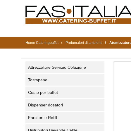
Home Cateringbuffet
Profumatori di ambienti
Atomizzatore
Attrezzature Servizio Colazione
Tostapane
Ceste per buffet
Dispenser dosatori
Farcitori e Refill
Distributori Bevande Calde