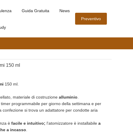
ulenza
Guida Gratuita
News
Preventivo
udy
umi 150 ml
umi
150 ml.
tellato, materiale di costruzione
alluminio
.
 timer programmabile per giorno della settimana e per
lla confezione si trova un adattatore per condotte aria
anza è
facile e intuitivo;
l'atomizzatore è installabile
a
nche a incasso
.