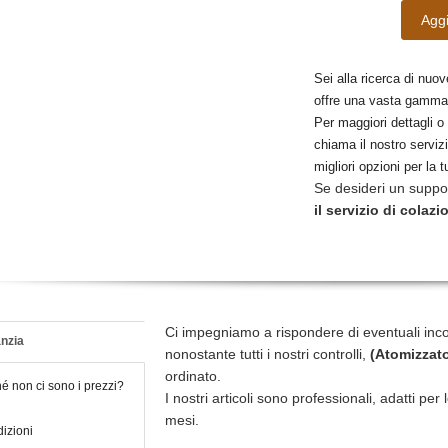
Aggi
Sei alla ricerca di nuov
offre una vasta gamma
Per maggiori dettagli o
chiama il nostro servizi
migliori opzioni per la t
Se desideri un suppo
il servizio di colazi
Ci impegniamo a rispondere di eventuali inc
nzia
nonostante tutti i nostri controlli,
(Atomizzato
ordinato.
é non ci sono i prezzi?
I nostri articoli sono professionali, adatti pe
mesi.
izioni