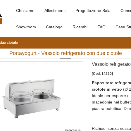
Chi siamo
Allestimenti
Progettazione Sala
Cons
Showroom
Catalogo
Ricambi
FAQ
Case St
due ciotole
Portayogurt - Vassoio refrigerato con due ciotole
Vassoio refrigerato
[Cod. 14220]
Espositore refriger
ciotole in vetro
(Ø 2
Ideale per esporre e
macedonie nel buffet
piastra eutettica. D
Richiedi senza nessu