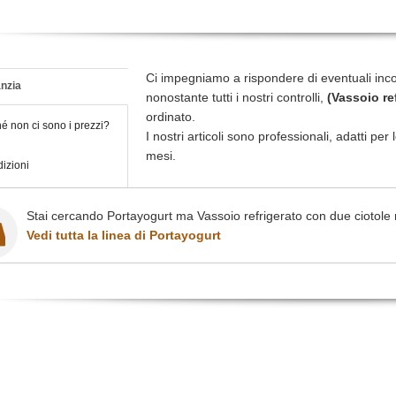
Ci impegniamo a rispondere di eventuali inc
nzia
nonostante tutti i nostri controlli,
(Vassoio re
ordinato.
é non ci sono i prezzi?
I nostri articoli sono professionali, adatti pe
mesi.
izioni
Stai cercando Portayogurt ma Vassoio refrigerato con due ciotole n
Vedi tutta la linea di Portayogurt