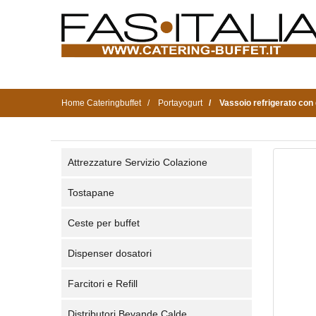
Home Cateringbuffet
Portayogurt
Vassoio refrigerato con 
Attrezzature Servizio Colazione
Tostapane
Ceste per buffet
Dispenser dosatori
Farcitori e Refill
Distributori Bevande Calde