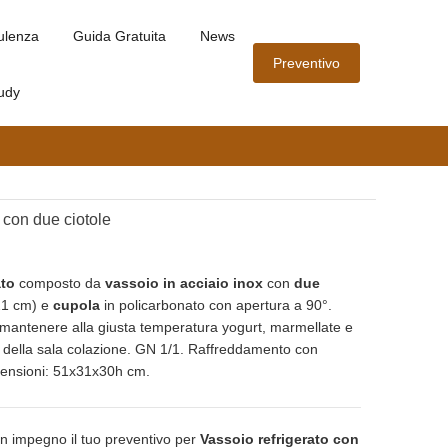
ulenza
Guida Gratuita
News
Preventivo
udy
 con due ciotole
ato
composto da
vassoio in acciaio inox
con
due
1 cm) e
cupola
in policarbonato con apertura a 90°.
 mantenere alla giusta temperatura yogurt, marmellate e
 della sala colazione. GN 1/1. Raffreddamento con
imensioni: 51x31x30h cm.
n impegno il tuo preventivo per
Vassoio refrigerato con