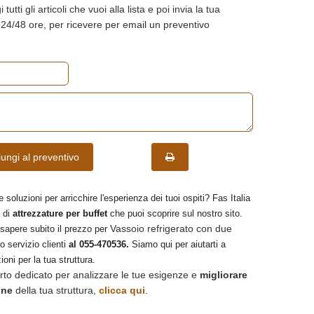
tutti gli articoli che vuoi alla lista e poi invia la tua
n 24/48 ore, per ricevere per email un preventivo
ungi al preventivo
e soluzioni per arricchire l'esperienza dei tuoi ospiti? Fas Italia
 di
attrezzature per buffet
che puoi scoprire sul nostro sito.
Vassoio refrigerato con due
 sapere subito il prezzo per
o servizio clienti
al 055-470536.
Siamo qui per aiutarti a
ioni per la tua struttura.
rto dedicato per analizzare le tue esigenze e
migliorare
one
della tua struttura,
clicca qui
.