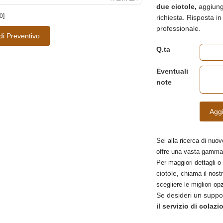
due ciotole,
aggiungi 
0]
richiesta. Risposta i
professionale.
di Preventivo
Q.ta
Eventuali
note
Aggi
Sei alla ricerca di nuov
offre una vasta gamma
Per maggiori dettagli o
ciotole
, chiama il nostr
scegliere le migliori opz
Se desideri un suppo
il servizio di colazi