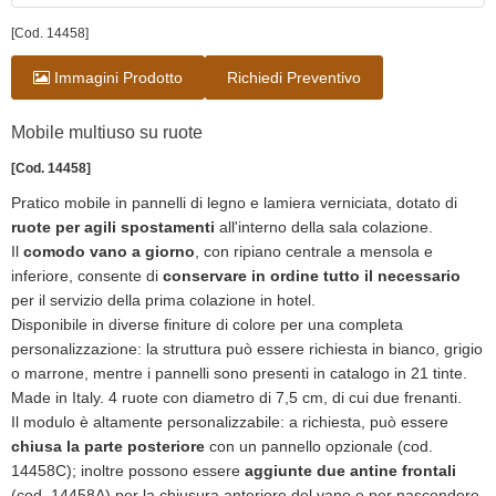
[Cod. 14458]
Immagini Prodotto
Richiedi Preventivo
Mobile multiuso su ruote
[Cod. 14458]
Pratico mobile in pannelli di legno e lamiera verniciata, dotato di
ruote per agili spostamenti
all'interno della sala colazione.
Il
comodo vano a giorno
, con ripiano centrale a mensola e
inferiore, consente di
conservare in ordine tutto il necessario
per il servizio della prima colazione in hotel.
Disponibile in diverse finiture di colore per una completa
personalizzazione: la struttura può essere richiesta in bianco, grigio
o marrone, mentre i pannelli sono presenti in catalogo in 21 tinte.
Made in Italy. 4 ruote con diametro di 7,5 cm, di cui due frenanti.
Il modulo è altamente personalizzabile: a richiesta, può essere
chiusa la parte posteriore
con un pannello opzionale (cod.
14458C); inoltre possono essere
aggiunte due antine frontali
(cod. 14458A) per la chiusura anteriore del vano e per nascondere