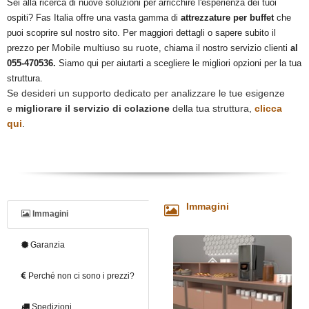
Sei alla ricerca di nuove soluzioni per arricchire l'esperienza dei tuoi
ospiti? Fas Italia offre una vasta gamma di
attrezzature per buffet
che
puoi scoprire sul nostro sito. Per maggiori dettagli o sapere subito il
Mobile multiuso su ruote
prezzo per
, chiama il nostro servizio clienti
al
055-470536.
Siamo qui per aiutarti a scegliere le migliori opzioni per la tua
struttura.
Se desideri un supporto dedicato per analizzare le tue esigenze
e
migliorare il servizio di colazione
della tua struttura,
clicca
qui
.
Immagini
Immagini
Garanzia
Perché non ci sono i prezzi?
Spedizioni