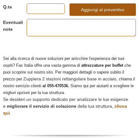
Q.ta
Aggiungi al preventivo
Eventuali
note
Sei alla ricerca di nuove soluzioni per arricchire l'esperienza dei tuoi
ospiti? Fas Italia offre una vasta gamma di
attrezzature per buffet
che
puoi scoprire sul nostro sito. Per maggiori dettagli o sapere subito il
Zuppiera 2 stazioni rettangolare base in acciaio
prezzo per
, chiama il
nostro servizio clienti
al 055-470536.
Siamo qui per aiutarti a scegliere le
migliori opzioni per la tua struttura.
Se desideri un supporto dedicato per analizzare le tue esigenze
e
migliorare il servizio di colazione
della tua struttura,
clicca
qui
.