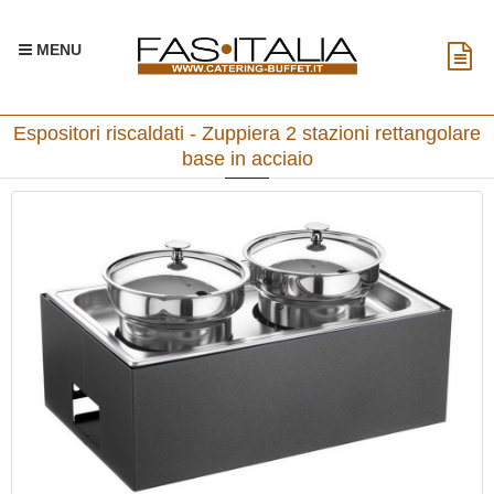
MENU
Espositori riscaldati - Zuppiera 2 stazioni rettangolare
base in acciaio