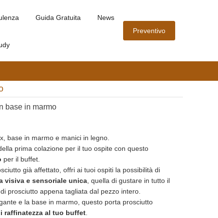
ulenza
Guida Gratuita
News
Preventivo
udy
o
on base in marmo
ox, base in marmo e manici in legno.
o della prima colazione per il tuo ospite con questo
o
per il buffet.
ciutto già affettato, offri ai tuoi ospiti la possibilità di
a visiva e sensoriale unica
, quella di gustare in tutto il
di prosciutto appena tagliata dal pezzo intero.
egante e la base in marmo, questo porta prosciutto
i raffinatezza al tuo buffet
.