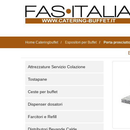
Home Cateringbuffet
Espositori per Buffet
Porta prosciutt
Attrezzature Servizio Colazione
Tostapane
Ceste per buffet
Dispenser dosatori
Farcitori e Refill
Distributori Bevande Calde