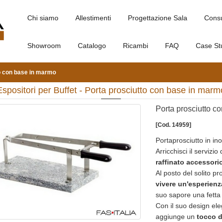
Chi siamo
Allestimenti
Progettazione Sala
Cons
Showroom
Catalogo
Ricambi
FAQ
Case St
o con base in marmo
Espositori per Buffet - Porta prosciutto con base in marm
Porta prosciutto c
[Cod. 14959]
Portaprosciutto in in
Arricchisci il servizi
raffinato accessori
Al posto del solito pros
vivere un'esperienz
suo sapore una fetta 
Con il suo design el
aggiunge un
tocco d