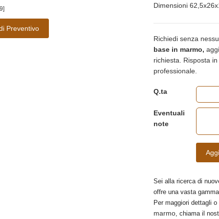
Dimensioni 62,5x26x
9]
di Preventivo
Richiedi senza nessu
base in marmo,
aggiu
richiesta. Risposta i
professionale.
Q.ta
Eventuali
note
Aggi
Sei alla ricerca di nuov
offre una vasta gamma
Per maggiori dettagli o
marmo
, chiama il nost