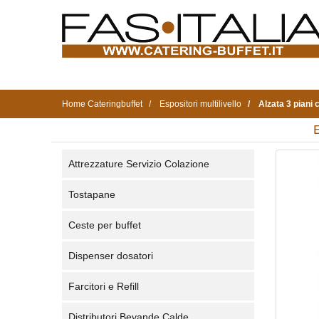
Home Cateringbuffet
Espositori multilivello
Alzata 3 piani 
E
Attrezzature Servizio Colazione
Tostapane
Ceste per buffet
Dispenser dosatori
Farcitori e Refill
Distributori Bevande Calde