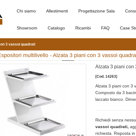
Chi siamo
Allestimenti
Progettazione Sala
Cons
Showroom
Catalogo
Ricambi
FAQ
Case St
con 3 vassoi quadrati
spositori multilivello - Alzata 3 piani con 3 vassoi quadra
Alzata 3 piani con 
[Cod. 14263]
Alzata 3 piani con 3 
Composto da 3 bacine
laccato bianco. Dime
Richiedi senza nessu
vassoi quadrati,
aggi
richiesta. Risposta i