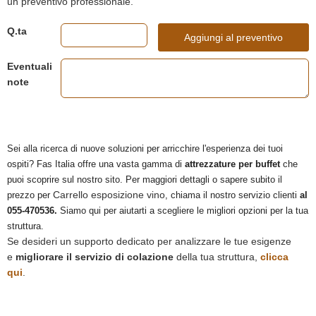
un preventivo professionale.
Q.ta
Aggiungi al preventivo
Eventuali
note
Sei alla ricerca di nuove soluzioni per arricchire l'esperienza dei tuoi
ospiti? Fas Italia offre una vasta gamma di
attrezzature per buffet
che
puoi scoprire sul nostro sito. Per maggiori dettagli o sapere subito il
Carrello esposizione vino
prezzo per
, chiama il nostro servizio clienti
al
055-470536.
Siamo qui per aiutarti a scegliere le migliori opzioni per la tua
struttura.
Se desideri un supporto dedicato per analizzare le tue esigenze
e
migliorare il servizio di colazione
della tua struttura,
clicca
qui
.