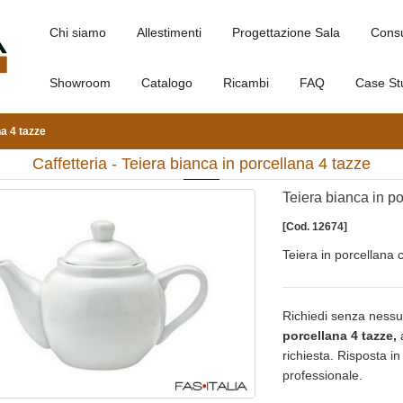
Chi siamo
Allestimenti
Progettazione Sala
Cons
Showroom
Catalogo
Ricambi
FAQ
Case St
na 4 tazze
Caffetteria - Teiera bianca in porcellana 4 tazze
Teiera bianca in p
[Cod. 12674]
Teiera in porcellana 
Richiedi senza nessu
porcellana 4 tazze,
a
richiesta. Risposta i
professionale.