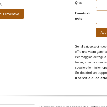
Q.ta
4]
Eventuali
di Preventivo
note
Aggi
Sei alla ricerca di nuov
offre una vasta gamma
Per maggiori dettagli o
tazze
, chiama il nostro
scegliere le migliori opz
Se desideri un suppo
il servizio di colazi