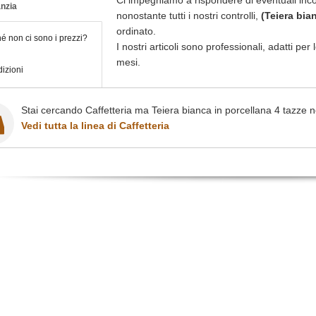
Ci impegniamo a rispondere di eventuali inc
nzia
nonostante tutti i nostri controlli,
(Teiera bia
ordinato.
é non ci sono i prezzi?
I nostri articoli sono professionali, adatti pe
mesi.
izioni
Stai cercando Caffetteria ma Teiera bianca in porcellana 4 tazze n
Vedi tutta la linea di Caffetteria