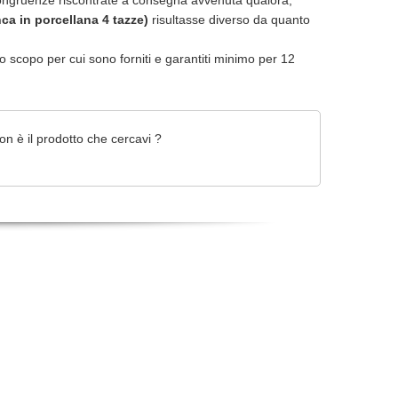
ongruenze riscontrate a consegna avvenuta qualora,
nca in porcellana 4 tazze)
risultasse diverso da quanto
r lo scopo per cui sono forniti e garantiti minimo per 12
on è il prodotto che cercavi ?