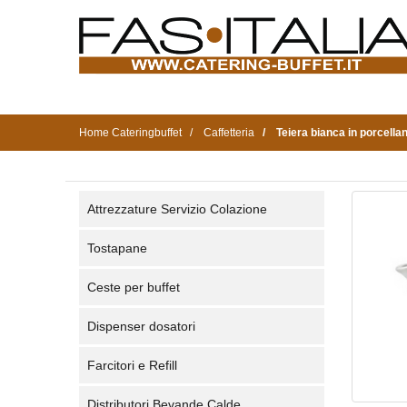
Home Cateringbuffet
Caffetteria
Teiera bianca in porcella
Attrezzature Servizio Colazione
Tostapane
Ceste per buffet
Dispenser dosatori
Farcitori e Refill
Distributori Bevande Calde